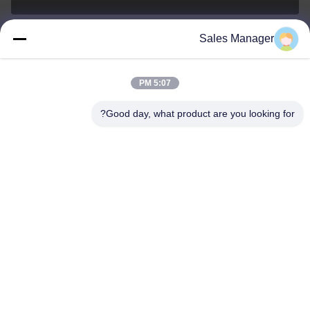
Sales Manager
sales@ltcircuit.com
ایمیل
5:07 PM
Good day, what product are you looking for?
001-512-7443871
تلفن
LT CIRCUIT CO.,LTD.
Persian