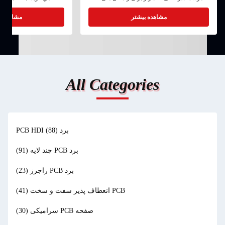
چند لایه ای HDI همچنان در حال گسترش
پیشرفت کرده ایم، بر چا
است.کوچک سازی، استفاده از قطعات انعطاف
ای
مشاهده بیشتر
مشاهده ب
پذیر و استفاده از مواد پیشرفته.مدار LTبه عنوان
دهیم، و یک اثر قابل
ی...
All Categories
برد PCB HDI
(88)
برد PCB چند لایه
(91)
برد PCB راجرز
(23)
PCB انعطاف پذیر سفت و سخت
(41)
صفحه PCB سرامیکی
(30)