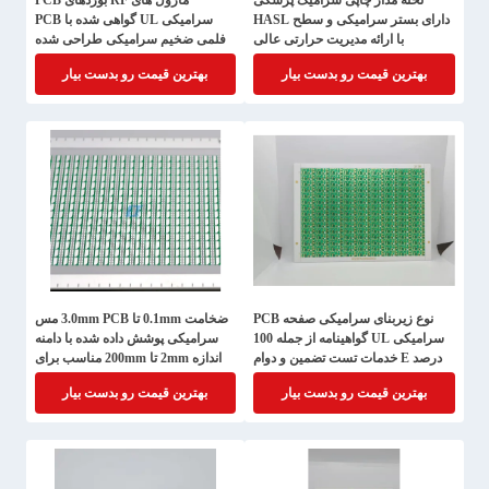
تخته مدار چاپی سرامیک پزشکی
ماژول های RF بوردهای PCB
دارای بستر سرامیکی و سطح HASL
سرامیکی UL گواهی شده با PCB
با ارائه مدیریت حرارتی عالی
فلمی ضخیم سرامیکی طراحی شده
برای یکپارچه سازی مدار الکترونیکی
بهترین قیمت رو بدست بیار
بهترین قیمت رو بدست بیار
پیچیده
نوع زیربنای سرامیکی صفحه PCB
ضخامت 0.1mm تا 3.0mm PCB مس
سرامیکی UL گواهینامه از جمله 100
سرامیکی پوشش داده شده با دامنه
درصد E خدمات تست تضمین و دوام
اندازه 2mm تا 200mm مناسب برای
در الکترونیک
مدارهای با قابلیت اطمینان بالا
بهترین قیمت رو بدست بیار
بهترین قیمت رو بدست بیار