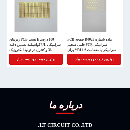
ماده شماره R0028 صفحه PCB
100 درصد E تست PCB زیربنای
سرامیکی PCB فلمی ضخیم
سرامیکی UL گواهینامه تضمین دقت
سرامیکی با ضخامت 1.6 MM برای
بالا و کنترل در تولید الکترونیک
اجزای الکترونیکی قوی طراحی شده
بهترین قیمت رو بدست بیار
بهترین قیمت رو بدست بیار
است
درباره ما
LT CIRCUIT CO.,LTD.