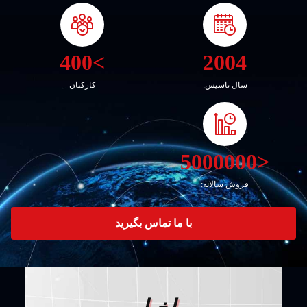
>400
2004
سال تاسیس:
کارکنان
<5000000
فروش سالانه:
با ما تماس بگیرید