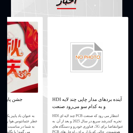
اخبار
آینده بردهای مدار چاپی چند لایه HDI
جشن پاييز و
و به کدام سو می‌رود صنعت
انتظار می رود که صنعت PCB چند لایه ای HDI
به عنوان باد پاییز یک لم
تجربه کندرشد سریع در سال 2025 و بعد از آن. به
عطر عثمانتوس هوا را پر 
عنوانتقاضا برای 5G، فناوری خودرو و دستگاه های
به شما در مناسبت جشن پ
هوشمنددر حالی که بازار برای راه حل های PCB
مي گويد! با نگاه به