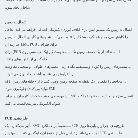
گرفت
مثال، اتصال به زمین، بهینه‌سازی طرح‌بندی PCB) ترکیب شود تا یک سیستم جامع ضد
تداخل ایجاد شود.
اتصال به زمین
اتصال به زمین یک مسیر ایمن برای اتلاف انرژی الکتریکی اضافی فراهم می‌کند، تداخل
را کاهش می‌دهد و عملکرد دستگاه را تثبیت می‌کند. شیوه‌های کلیدی اتصال به زمین
برای طراحی EMC PCB عبارتند از:
1. استفاده از یک صفحه زمین تک، با مقاومت کم (یک لایه مس روی PCB) برای
جلوگیری از تفاوت‌های ولتاژ.
2. مسیرهای زمین را کوتاه و مستقیم نگه دارید—مسیرهای طولانی و منحنی مقاومت
را افزایش می‌دهند و باعث ایجاد نویز می‌شوند.
3. محافظ را فقط در یک نقطه به صفحه زمین وصل کنید تا از «حلقه‌های زمین» (که
EMI تولید می‌کنند) جلوگیری شود.
اتصال به زمین مناسب نه تنها عملکرد EMC را بهبود می‌بخشد، بلکه از کاربران در برابر
شوک الکتریکی نیز محافظت می‌کند.
ارسال
طرح‌بندی PCB
طرح‌بندی اجزا و ردیابی‌ها روی PCB مستقیماً بر عملکرد EMC تأثیر می‌گذارد. یک
طرح‌بندی PCB بهینه می‌تواند از تداخل قبل از وقوع آن جلوگیری کند. این بهترین