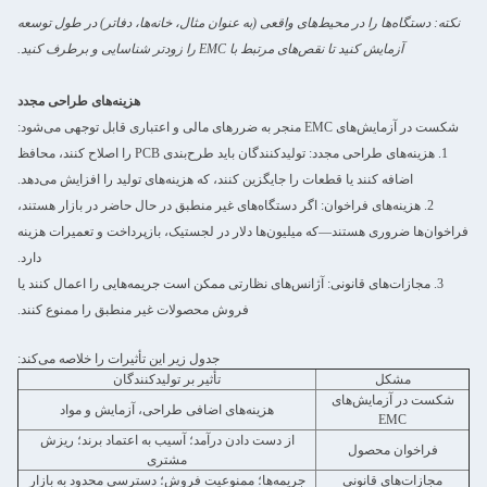
نکته: دستگاه‌ها را در محیط‌های واقعی (به عنوان مثال، خانه‌ها، دفاتر) در طول توسعه
آزمایش کنید تا نقص‌های مرتبط با EMC را زودتر شناسایی و برطرف کنید.
هزینه‌های طراحی مجدد
شکست در آزمایش‌های EMC منجر به ضررهای مالی و اعتباری قابل توجهی می‌شود:
1. هزینه‌های طراحی مجدد: تولیدکنندگان باید طرح‌بندی PCB را اصلاح کنند، محافظ
اضافه کنند یا قطعات را جایگزین کنند، که هزینه‌های تولید را افزایش می‌دهد.
2. هزینه‌های فراخوان: اگر دستگاه‌های غیر منطبق در حال حاضر در بازار هستند،
فراخوان‌ها ضروری هستند—که میلیون‌ها دلار در لجستیک، بازپرداخت و تعمیرات هزینه
دارد.
3. مجازات‌های قانونی: آژانس‌های نظارتی ممکن است جریمه‌هایی را اعمال کنند یا
فروش محصولات غیر منطبق را ممنوع کنند.
جدول زیر این تأثیرات را خلاصه می‌کند:
مشکل
تأثیر بر تولیدکنندگان
شکست در آزمایش‌های
هزینه‌های اضافی طراحی، آزمایش و مواد
EMC
از دست دادن درآمد؛ آسیب به اعتماد برند؛ ریزش
فراخوان محصول
مشتری
مجازات‌های قانونی
جریمه‌ها؛ ممنوعیت فروش؛ دسترسی محدود به بازار