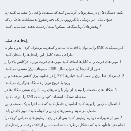
نکته: دستگاه‌ها را در سناریوهایی آزمایش کنید که استفاده واقعی را تقلید می‌کنند (به
عنوان مثال، در نزدیکی مایکروویو، در یک دفتر شلوغ) تا مشکلات تداخل را که
آزمایش‌های آزمایشگاهی ممکن است از دست بدهند، شناسایی کنید.
راه‌حل‌های عملی
اکثر مشکلات EMC را می‌توان با اقدامات ساده و کم‌هزینه برطرف کرد—بدون نیاز به
طراحی مجدد کامل. این راه‌حل‌ها را امتحان کنید:
1. مهره‌های فریت را به کابل‌ها اضافه کنید: مهره‌های فریت نویز با فرکانس بالا را از
عبور از کابل‌ها (به عنوان مثال، USB، سیم‌های برق) مسدود می‌کنند.
2. فیلترهای خط برق را نصب کنید: فیلترها EMI را در خطوط برق کاهش می‌دهند و از
ورود یا خروج نویز از دستگاه جلوگیری می‌کنند.
3. شکاف‌های محفظه را ببندید: از نوار یا واشرهای رسانا برای بستن شکاف‌ها در
محفظه دستگاه استفاده کنید و نشت EMI را متوقف کنید.
4. اتصال به زمین را بهینه کنید: اطمینان حاصل کنید که همه اجزا به یک صفحه زمین
متصل می‌شوند و مسیرهای زمین را کوتاه کنید تا نویز کاهش یابد.
5. پس از تغییرات، دوباره آزمایش کنید: پس از هر رفع، آزمایش‌های مقیاس کوچک را
انجام دهید تا تأیید کنید که مشکل برطرف شده است—این از اتلاف وقت در راه‌حل‌های