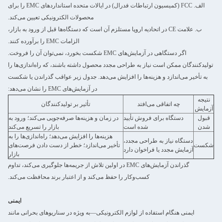
الف. FCC (کمیسیون ارتباطات فدرال) در ایالات متحده استانداردهای EMC را برای
محصولات الکترونیکی تعیین می‌کند.
ب. علامت CE در اتحادیه اروپا مستلزم آن است که دستگاه‌ها قبل از ورود به بازار،
الزامات EMC را برآورده کنند.
اگر دستگاهی در آزمایش‌های EMC شکست بخورد، نمی‌توان آن را فروخت.
تولیدکنندگان ممکن است نیاز به طراحی مجدد محصول داشته باشند، که راه‌اندازی‌ها را
به تأخیر می‌اندازد و هزینه‌ها را افزایش می‌دهد. جدول زیر عواقب گذراندن یا شکست
در آزمایش‌های EMC را نشان می‌دهد:
نتیجه
چه اتفاقی می‌افتد
تأثیر بر تولیدکنندگان
آزمایش
قبول
دستگاه برای فروش تأیید
در زمان و هزینه‌ها صرفه‌جویی می‌کند؛ ورود به
شدن
شده است
بازار را تسریع می‌کند
هزینه‌ها را افزایش می‌دهد؛ راه‌اندازی‌ها را به
دستگاه نیاز به طراحی مجدد،
شکست
تأخیر می‌اندازد؛ خطر از دست دادن فرصت‌های
آزمایش مجدد یا فراخوان دارد
بازار
گذراندن آزمایش‌های EMC در اولین تلاش از جریمه‌ها جلوگیری می‌کند، تداوم
کسب‌وکار را حفظ می‌کند و از اعتبار برند محافظت می‌کند.
ایمنی
ایمنی هنگام استفاده از لوازم الکترونیکی—به ویژه در سناریوهای بحرانی مانند