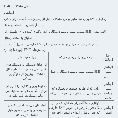
حل مشکلات EMC
آزمایش
آزمایش EMC برای شناسایی و حل مشکلات قبل از رسیدن دستگاه به بازار حیاتی
است. آزمایش‌ها را انجام دهید تا:
الف. مقدار EMI منتشر شده توسط دستگاه را اندازه‌گیری کنید (برای اطمینان از
انطباق با استانداردها).
ب. توانایی دستگاه را برای مقاومت در برابر EMI خارجی (ایمنی) تأیید کنید.
آزمایش‌های EMC رایج عبارتند از:
نوع
چه چیزی را بررسی می‌کند
چرا اهمیت دارد
آزمایش
از اختلال دستگاه در دستگاه‌های
آزمایش
الکترونیکی مجاور (به عنوان مثال،
انتشار
EMI منتشر شده توسط دستگاه در هوا
Wi-Fi، تلویزیون‌ها) جلوگیری
تابشی
می‌کند
آزمایش
خطوط برق و کابل‌ها را عاری از
انتشار
EMI که از طریق سیم‌های دستگاه (به
نویزی نگه می‌دارد که می‌تواند بر
هدایت
عنوان مثال، سیم‌های برق) حرکت می‌کند
سایر دستگاه‌ها تأثیر بگذارد
شده
توانایی دستگاه برای عملکرد عادی در
اطمینان می‌دهد که دستگاه در
آزمایش
هنگام قرار گرفتن در معرض EMI خارجی
محیط‌های واقعی به طور قابل
ایمنی
(به عنوان مثال، امواج رادیویی، افزایش
اعتماد کار می‌کند
ولتاژ)