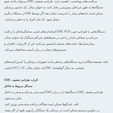
مراقبت‌های بهداشتی—اهمیت دارد. طراحی ضعیف EMC می‌تواند باعث شود
دستگاه‌ها به طور غیرقابل پیش‌بینی رفتار کنند: به عنوان مثال، یک مانیتور پزشکی
ممکن است داده‌های بیمار را نادرست نشان دهد اگر توسط EMI از دستگاه دیگری
مختل شود، که جان افراد را به خطر می‌اندازد.
دستگاه‌هایی با طراحی خوب EMC PCB استانداردهای ایمنی سختگیرانه‌ای را رعایت
می‌کنند و عملکرد پایدار را حتی در محیط‌های متراکم سیگنال (به عنوان مثال،
بیمارستان‌ها، سایت‌های صنعتی) تضمین می‌کنند. این از کاربران، ناظران و
سیستم‌های حیاتی در برابر آسیب محافظت می‌کند.
نکته: همیشه هنگام خرید دستگاه‌های پرخطر مانند تجهیزات پزشکی یا کنترل‌کننده‌های
صنعتی، به دنبال گواهینامه EMC (به عنوان مثال، FCC، CE) باشید.
اثرات طراحی ضعیف EMC
مسائل مربوط به تداخل
طراحی ضعیف EMC دستگاه‌ها را در برابر EMI آسیب‌پذیر می‌کند و منجر به تداخل
مکرر می‌شود:
الف. بلندگوها ممکن است هنگام دریافت پیام متنی وزوز کنند.
ب. ماوس بی‌سیم ممکن است در نزدیکی یک سیگنال رادیویی قوی از کار بیفتد.