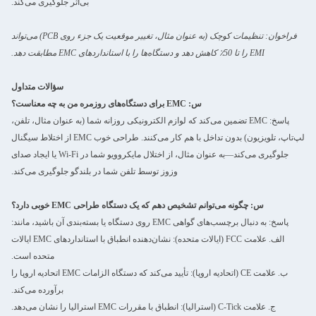
بی‌اثر جلوگیری می‌کند.
فراخوان: تنظیمات کوچک (به عنوان مثال، تغییر موقعیت یک جزء روی PCB) می‌تواند
EMI را تا 50٪ کاهش دهد و دستگاه‌ها را با استانداردهای EMC مطابقت دهد.
سؤالات متداول
س: EMC برای دستگاه‌های روزمره من به چه معناست؟
پاسخ: EMC تضمین می‌کند که لوازم الکترونیکی روزانه شما (به عنوان مثال، تلفن،
لپ‌تاپ، تلویزیون) بدون تداخل با هم کار می‌کنند. طراحی خوب EMC از اختلاط سیگنال
جلوگیری می‌کند—به عنوان مثال، از اختلال مایکروویو شما در Wi-Fi یا ایجاد صدای
وزوز توسط تلفن شما در بلندگو جلوگیری می‌کند.
س: چگونه می‌توانم تشخیص دهم که یک دستگاه طراحی EMC خوبی دارد؟
پاسخ: به دنبال برچسب‌های گواهی EMC روی دستگاه یا بسته‌بندی آن باشید، مانند:
الف. علامت FCC (ایالات متحده): نشان‌دهنده انطباق با استانداردهای EMC ایالات
متحده است.
ب. علامت CE (اتحادیه اروپا): تأیید می‌کند که دستگاه الزامات EMC اتحادیه اروپا را
برآورده می‌کند.
ج. علامت C-Tick (استرالیا): انطباق با مقررات EMC استرالیا را نشان می‌دهد.