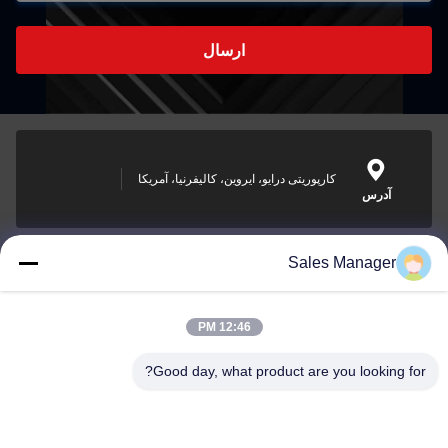
ارسال
کارپوریتی درایو، ایروین، کالیفرنیا، آمریکا
آدرس
Sales Manager
sales@ltcircuit.com
ایمیل
12:46 PM
Good day, what product are you looking for?
001-512-7443871
تلفن