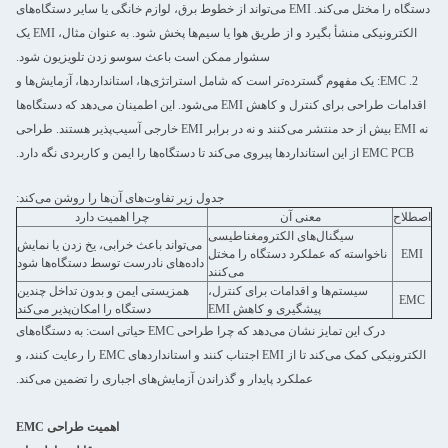
دستگاه را مختل می‌کند. EMI می‌تواند از خطوط برق، لوازم خانگی یا سایر دستگاه‌های
الکترونیکی منشأ بگیرد و از طریق هوا یا سیم‌ها پخش شود. به عنوان مثال، EMI یک
سشوار ممکن است باعث سوسو زدن تلویزیون شود.
2. EMC: یک مفهوم گسترده‌تر است که شامل استراتژی‌ها، استانداردها، آزمایش‌ها و
اقدامات طراحی برای کنترل و کاهش EMI می‌شود. این اطمینان می‌دهد که دستگاه‌ها
نه EMI بیش از حد منتشر می‌کنند و نه در برابر EMI خارجی آسیب‌پذیر هستند. طراحی
EMC PCB از این استانداردها پیروی می‌کند تا دستگاه‌ها را ایمن و کاربردی نگه دارد.
جدول زیر تفاوت‌های آن‌ها را روشن می‌کند:
اصطلاح
معنی آن
چرا اهمیت دارد
سیگنال‌های الکترومغناطیسی
می‌تواند باعث خرابی، یخ زدن یا نمایش
EMI
ناخواسته که عملکرد دستگاه را مختل
داده‌های نادرست توسط دستگاه‌ها شود
می‌کنند
سیستم‌ها و اقدامات برای کنترل،
همزیستی ایمن و بدون تداخل چندین
EMC
پیشگیری و کاهش EMI
دستگاه را امکان‌پذیر می‌کند
درک این تمایز نشان می‌دهد که چرا طراحی EMC حیاتی است: به دستگاه‌های
الکترونیکی کمک می‌کند تا از EMI اجتناب کنند و استانداردهای EMC را رعایت کنند، و
عملکرد پایدار و گذراندن آزمایش‌های اجباری را تضمین می‌کند.
اهمیت طراحی EMC