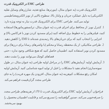
طراحی EMC در الکترونیک قدرت
الکترونیک قدرت (به عنوان مثال، اینورترها، منابع تغذیه، شارژرهای وسایل نقلیه
الکتریکی) به دلیل عملکرد جریان و ولتاژ بالا، سطوح بالایی از نویز الکترومغناطیسی
تولید می‌کنند. طراحی EMC برای الکترونیک قدرت نیاز به توجه ویژه دارد:
1. کنترل نویز: از محافظ برای اجزای قدرت (به عنوان مثال، ترانسفورماتورها) استفاده
کنید، فیلترهایی را به خطوط برق اضافه کنید (برای مسدود کردن نویز با فرکانس بالا) و
اجزایی را انتخاب کنید که برای جریان‌های بالا رتبه‌بندی شده‌اند تا EMI را کاهش دهید.
2. طراحی مکانیکی: از یک محفظه رسانا و محکم (با واشرهای رسانا برای درزها) برای
مسدود کردن نویز استفاده کنید. اطمینان حاصل کنید که هیچ شکافی وجود ندارد—حتی
فضاهای کوچک می‌توانند نویز را نشت دهند.
3. آزمایش اولیه: آزمایش‌های EMC را در مراحل اولیه طراحی (به عنوان مثال، در طول
نمونه‌سازی) انجام دهید تا مشکلات را قبل از تولید انبوه شناسایی کنید. آزمایش اولیه
امکان رفع مشکلات کم‌هزینه (به عنوان مثال، افزودن یک مهره فریت) را به جای
طراحی مجدد گران‌قیمت فراهم می‌کند.
فراخوان: آزمایش اولیه EMC برای الکترونیک قدرت تا 70٪ از هزینه‌های طراحی مجدد
را صرفه‌جویی می‌کند، صدور گواهینامه را تسریع می‌کند و قابلیت اطمینان محصول را
بهبود می‌بخشد.