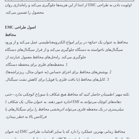
اولویت دادن به طراحی EMC از ابتدا از این هزینه‌ها جلوگیری می‌کند و راه‌اندازی روان
محصول را تضمین می‌کند.
اصول طراحی EMC
محافظ
محافظ به عنوان یک «مانع» در برابر امواج الکترومغناطیسی عمل می‌کند و از ورود
سیگنال‌های ناخواسته به دستگاه جلوگیری می‌کند و از فرار سیگنال‌های دستگاه
جلوگیری می‌کند. راه‌حل‌های محافظ معمول عبارتند از:
1. محفظه‌های فلزی برای محفظه دستگاه.
2. پوشش‌های محافظ برای اجزای حساس (به عنوان مثال، ریزتراشه‌ها).
3. کابل‌های محافظ (با بافت فلزی یا فویل) برای کاهش نشت سیگنال.
نکته مهم: اطمینان حاصل کنید که محافظ هیچ شکاف یا سوراخ کوچکی ندارد—حتی
دهانه‌های کوچک می‌توانند به EMI اجازه عبور دهند. به عنوان مثال، یک شکاف 1
میلی‌متری در یک محفظه فلزی می‌تواند اثربخشی محافظ را برای سیگنال‌های با
پیام بگذارید
فرکانس بالا به خطر بیندازد.
ما به زودی با شما تماس خواهیم
محافظ زمانی بهترین عملکرد را دارد که با سایر اقدامات طراحی EMC (به عنوان