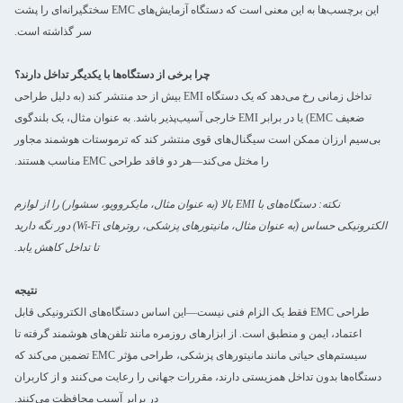
این برچسب‌ها به این معنی است که دستگاه آزمایش‌های EMC سختگیرانه‌ای را پشت
سر گذاشته است.
چرا برخی از دستگاه‌ها با یکدیگر تداخل دارند؟
تداخل زمانی رخ می‌دهد که یک دستگاه EMI بیش از حد منتشر کند (به دلیل طراحی
ضعیف EMC) یا در برابر EMI خارجی آسیب‌پذیر باشد. به عنوان مثال، یک بلندگوی
بی‌سیم ارزان ممکن است سیگنال‌های قوی منتشر کند که ترموستات هوشمند مجاور
را مختل می‌کند—هر دو فاقد طراحی EMC مناسب هستند.
نکته: دستگاه‌های با EMI بالا (به عنوان مثال، مایکروویو، سشوار) را از لوازم
الکترونیکی حساس (به عنوان مثال، مانیتورهای پزشکی، روترهای Wi-Fi) دور نگه دارید
تا تداخل کاهش یابد.
نتیجه
طراحی EMC فقط یک الزام فنی نیست—این اساس دستگاه‌های الکترونیکی قابل
اعتماد، ایمن و منطبق است. از ابزارهای روزمره مانند تلفن‌های هوشمند گرفته تا
سیستم‌های حیاتی مانند مانیتورهای پزشکی، طراحی مؤثر EMC تضمین می‌کند که
دستگاه‌ها بدون تداخل همزیستی دارند، مقررات جهانی را رعایت می‌کنند و از کاربران
در برابر آسیب محافظت می‌کنند.