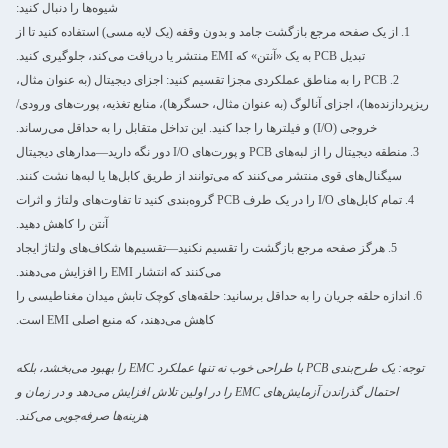
شیوه‌ها را دنبال کنید:
1. از یک صفحه مرجع بازگشت جامد و بدون وقفه (یک لایه مسی) استفاده کنید تا از
تبدیل PCB به یک «آنتن» که EMI منتشر یا دریافت می‌کند، جلوگیری کنید.
2. PCB را به مناطق عملکردی مجزا تقسیم کنید: اجزای دیجیتال (به عنوان مثال،
ریزپردازنده‌ها)، اجزای آنالوگ (به عنوان مثال، حسگرها)، منابع تغذیه، پورت‌های ورودی/
خروجی (I/O) و فیلترها را جدا کنید. این تداخل متقابل را به حداقل می‌رساند.
3. منطقه دیجیتال را از لبه‌های PCB و پورت‌های I/O دور نگه دارید—مدارهای دیجیتال
سیگنال‌های قوی منتشر می‌کنند که می‌توانند از طریق کابل‌ها یا لبه‌ها نشت کنند.
4. تمام کابل‌های I/O را در یک طرف PCB گروه‌بندی کنید تا تفاوت‌های ولتاژ و اثرات
آنتن را کاهش دهید.
5. هرگز صفحه مرجع بازگشت را تقسیم نکنید—تقسیم‌ها شکاف‌های ولتاژ ایجاد
می‌کنند که انتشار EMI را افزایش می‌دهند.
6. اندازه حلقه جریان را به حداقل برسانید: حلقه‌های کوچک تابش میدان مغناطیسی را
کاهش می‌دهند، که منبع اصلی EMI است.
توجه: یک طرح‌بندی PCB با طراحی خوب نه تنها عملکرد EMC را بهبود می‌بخشد، بلکه
احتمال گذراندن آزمایش‌های EMC را در اولین تلاش افزایش می‌دهد و در زمان و
هزینه‌ها صرفه‌جویی می‌کند.