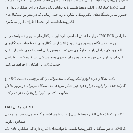
تا تلویزیون‌ها و رایانه‌ها—متکی هستیم و همه باید بدون ایجاد اختلال در یکدیگر با هم کار
کنند. EMC (سازگاری الکترومغناطیسی) به توانایی یک دستگاه برای عملکرد پایدار در
حضور سایر دستگاه‌های الکترونیکی اشاره دارد، حتی زمانی که در معرض سیگنال‌های
الکترومغناطیسی از محیط اطراف قرار می‌گیرد.
طراحی EMC PCB در اینجا نقش اساسی دارد: این سیگنال‌های خارجی ناخواسته را از
ورود به دستگاه مسدود می‌کند و از انتشار سیگنال‌هایی که با سایر دستگاه‌های
الکترونیکی تداخل دارند، جلوگیری می‌کند. به همین دلیل است که می‌توانید از تلفن،
لپ‌تاپ و تلویزیون خود به طور همزمان و بدون هیچ مشکلی استفاده کنید—طراحی
خوب EMC این امکان را فراهم می‌کند.
نکته: هنگام خرید لوازم الکترونیکی، محصولاتی را که برچسب «تست EMC را
گذرانده‌اند» در اولویت قرار دهید. این نشان می‌دهد که دستگاه می‌تواند در برابر تداخل
مقاومت کند و سایر ابزارها را مختل نمی‌کند.
EMC در مقابل EMI
EMC و EMI (تداخل الکترومغناطیسی) اغلب با هم اشتباه گرفته می‌شوند، اما معانی
متمایزی دارند:
1. EMI: به هر سیگنال الکترومغناطیسی ناخواسته‌ای اشاره دارد که عملکرد عادی یک