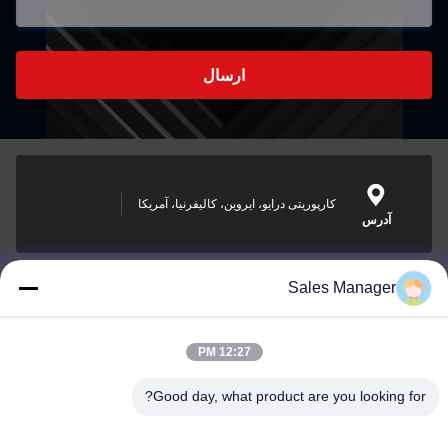
ارسال
کارپوریتی درایو، ایروین، کالیفرنیا، آمریکا
آدرس
Sales Manager
sales@ltcircuit.com
ایمیل
12:27 PM
Good day, what product are you looking for?
001-512-7443871