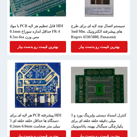
سیستم اتصال چند لایه ای برای طرح
HDI قابل تنظیم هر لایه PCB با مواد
های پیشرفته الکترونیک 3mil Min.
FR-4 حداقل اندازه سوراخ 0.1mm
Rogers 4330/5880, Panasonic
مس وزن 0.5oz-6oz
MEGTRON
بهترین قیمت رو بدست بیار
بهترین قیمت رو بدست بیار
کنترل انسداد دیستی وایرینگ بورد و 3
HDI پیشرفته PCB هر لایه ای برای
میلی دقیقه حلقه حلقه ای برای
دستگاه ها حداقل حلقه حلقه ای 3
یکپارچگی سیگنال بهینه، پاناسونیک
میلی متر ضخامت 0.2mm-6.0mm
M7، M8، PCB نمونه HDI
حداقل عرض خط / فاصله 3mil/3mil
بهترین قیمت رو بدست بیار
بهترین قیمت رو بدست بیار