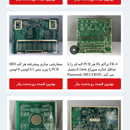
FR-4 تراکم بالا هر PCB لایه ای را با
سفارشی سازی پیشرفته هر لایه HDI
حداقل اندازه سوراخ 0.1mm متصل
PCB با وزن مس 0.5 اونس-6 اونس
می کند، Panasonic MEGTRON
7,M8,M9, لایه بندی چندگانه
بهترین قیمت رو بدست بیار
بهترین قیمت رو بدست بیار