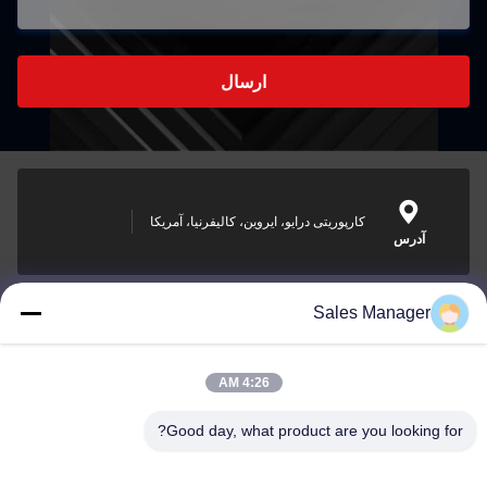
ارسال
کارپوریتی درایو، ایروین، کالیفرنیا، آمریکا
آدرس
Sales Manager
sales@ltcircuit.com
ایمیل
4:26 AM
Good day, what product are you looking for?
001-512-7443871