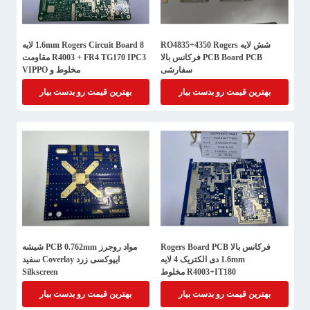
شش لایه RO4835+4350 Rogers
1.6mm Rogers Circuit Board 8 لایه
PCB Board PCB فرکانس بالا
R4003 + FR4 TG170 IPC3 مقاومت
سفارشی
مخلوط و VIPPO
بهترین قیمت رو بدست بیار
بهترین قیمت رو بدست بیار
فرکانس بالا Rogers Board PCB
مواد روجرز PCB 0.762mm شیشه
1.6mm دی الکتریک 4 لایه
ایپوکسی زرد Coverlay سفید
R4003+IT180 مخلوط
Silkscreen
بهترین قیمت رو بدست بیار
بهترین قیمت رو بدست بیار