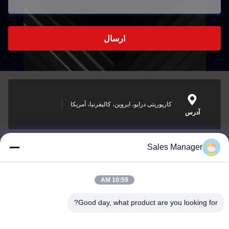
ارسال
کارپوریتی درایو، ایروین، کالیفرنیا، آمریکا
آدرس
Sales Manager
sales@ltcircuit.com
ایمیل
10:59 AM
Good day, what product are you looking for?
001-512-7443871