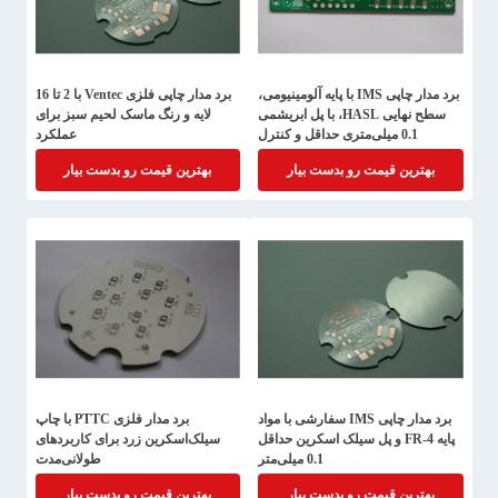
برد مدار چاپی IMS با پایه آلومینیومی،
برد مدار چاپی فلزی Ventec با 2 تا 16
سطح نهایی HASL، با پل ابریشمی
لایه و رنگ ماسک لحیم سبز برای
0.1 میلی‌متری حداقل و کنترل
عملکرد
امپدانس
بهترین قیمت رو بدست بیار
بهترین قیمت رو بدست بیار
برد مدار چاپی IMS سفارشی با مواد
برد مدار فلزی PTTC با چاپ
پایه FR-4 و پل سیلک اسکرین حداقل
سیلک‌اسکرین زرد برای کاربردهای
0.1 میلی‌متر
طولانی‌مدت
بهترین قیمت رو بدست بیار
بهترین قیمت رو بدست بیار