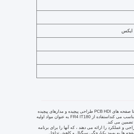
اندازه سوراخ 0.1 میلی متر به دست آمده از طریق تکنولوژی لیزر برر، قادر می سازد تا صفحه های PCB HDI طراحی پیچیده و مدارهای پیچیده
را در اختیار داشته باشند.که آنها را برای دستگاه ها و سیستم های پیشرفته الکترونیکی مناسب می کنداستفاده از FR4 IT180 به عنوان مواد اولیه
تضمین می کند.
 باشد ، صفحه های PCB HDI انعطاف پذیری در طراحی و عملکرد را ارائه می دهند ، که آنها را برای برنامه
فحه ها به بهبود یکپارچگی سیگنال و کاهش تداخل