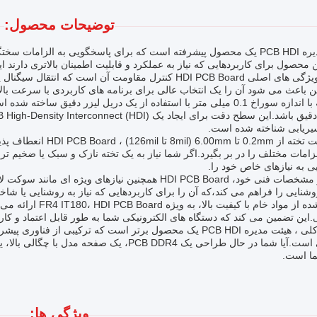
توضیحات محصول:
هیئت مدیره PCB HDI یک محصول پیشرفته است که برای پاسخگویی به الزام
محصول برای کاربردهایی که نیاز به عملکرد و قابلیت اطمینان بالاتری دارند ا
یکی از ویژگی های اصلی HDI PCB Board کنترل مقاومت آن است 
 باعث می شود آن را یک انتخاب عالی برای برنامه های کاربردی با سرعت بالا و فرکانس ب
این تخته با اندازه سوراخ 0.1 میلی متر با استفاده از یک دریل لیزر دقی
سیریابی شناخته شده است.
با ضخامت تخته از 0.2mm
زامات مختلف را در بر بگیرد.اگر شما نیاز به یک تخته نازک و سبک یا ضخیم 
 به نیازهای خاص خود را.
علاوه بر مشخصات فنی خود، HDI PCB Board همچنین نیازهای
شنایی را فراهم می کند،که آن را برای کاربردهایی که نیاز به روشنایی یا ش
ساخته شده از مواد خا
.این تضمین می کند که دستگاه های الکترونیکی شما به طور قابل اعتماد و ک
به طور کلی ، هیئت مدیره PCB HDI یک محصول برتر است که ترکیبی از
ا است.
ویژگی ها: