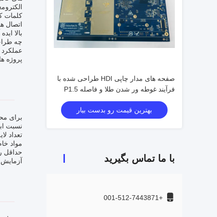
الکترومغناطی
اتصال ها
بالا اید
عملکرد ل
پروژه ه
صفحه های مدار چاپی HDI طراحی شده با
فرآیند غوطه ور شدن طلا و فاصله P1.5
بهترین قیمت رو بدست بیار
برای محصول PCB HDI، ما خدمات سفارشی را برای پاسخگ
نسبت ابعاد:
تعداد لایه ها: 4 
مواد خام: IT180
حداقل ردیابی
با ما تماس بگیرید
آزمایش: 100% آزمایش الکتریکی، اشعه
+001-512-7443871