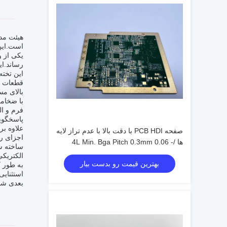
است.این 
رساند.این
بالای م
فرم و ال
پاسخگویی
صفحه PCB HDI با دقت بالا با عدم تراز لایه
اجزای رو
ها /- 0.06 4L Min. Bga Pitch 0.3mm
الکتریکی
بهترین قیمت رو بدست بیار
بعدی شم