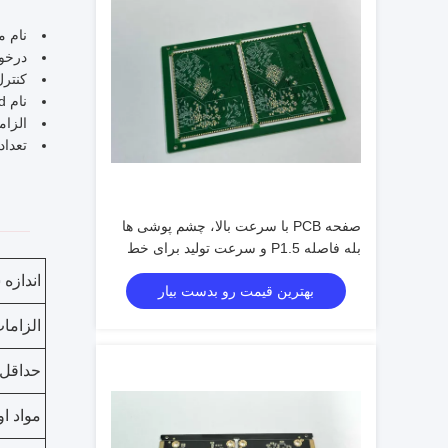
نام محصول
درخواس
کنترل
نام PCB: 4L 1 + N + 1 HDI Board
الزا
تعداد لایه
صفحه PCB با سرعت بالا، چشم پوشی ها
بله فاصله P1.5 و سرعت تولید برای خط
تولید شما
اندازه
بهترین قیمت رو بدست بیار
الزاما
حداقل 
مواد او