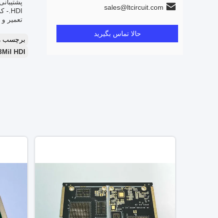
sales@ltcircuit.com
HDI.
تعمیر و نگهداری برای افزای
حالا تماس بگیرید
برچسب ه
3/3Mil HDI صفحه مدار چاپی,صفحه های مد