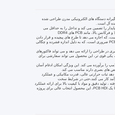
ات سختگیرانه دستگاه های الکترونیکی مدرن طراحی شده
یده آل است..
که انتقال سیگنال پایدار را تضمین می کند و تداخل را به حداقل می
الا، مانند PCB های DDR4
ق ساخته شده است، که اجازه می دهد تا طرح های پیچیده و قرار دادن
قطعات دقیق باشد.این سطح دقت برای ایجاد یک PCB High-Density Interconnect (HDI) ضروری است، که به دلیل اندازه فشرده و چگالی
 تا 6.00mm (8mil تا 126mil) ، HDI PCB Board انعطاف پذیری در طراحی را ارائه می دهد و می تواند فاکتورهای
تر، یکی قوی تر، این محصول می تواند سفارشی برای
 ویژه ای مانند سوکت لامپ را برآورده می کند. این ویژگی امکان ادغام آسان
اخص های بصری دارند مناسب می کند.
م با کیفیت بالا، به ویژه FR4 IT180، HDI PCB Board ارائه می دهد ثبات حرارتی عالی، قدرت مکانیکی و عملکرد
ارآمد کار می کنند،حتی در شرایط سخت
 فناوری پیشرفته ، تولید دقیق و مواد با کیفیت بالا برای ارائه عملکرد
استثنایی است.آیا شما در حال طراحی یک PCB DDR4، یک صفحه مدل با چگالی بالا، یا یک PCB HDI، این محصول انتخاب عالی برای پروژه