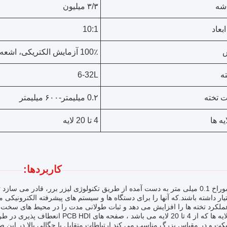
شه
۳/۳ میلیون
بعاد
10:1
ش
100٪ آزمایش الکتریکی، اشعه ایکس
ته
6-32L
 تخته
0.۲ میلیمتر-۶۰۰ میلیمتر
یه ها
4 تا 20 لایه
کاربردها:
عملکرد تخته ها را افزایش می دهد و ثبات طولانی مدت را در محیط های سخت 
با تعداد لایه ها که از 4 تا 20 لایه می
کت و در مقیاس بزرگ مناسب می کند.ارتباطات متقابل با چگالی بالا در این ص