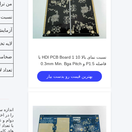
من ترا
نسبت ا
آزمای
لایه تخ
ضخامت
نسبت نمای بالا 10 1 HDI PCB Board با
فاصله P1.5 و 0.3mm Min. Bga Pitch
تعداد لا
بهترین قیمت رو بدست بیار
دوام و 
های کامپ