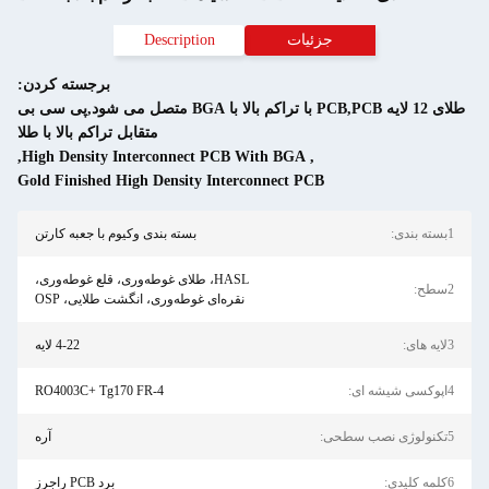
جزئیات
Description
برجسته کردن:
طلای 12 لایه PCB,PCB با تراکم بالا با BGA متصل می شود,پی سی بی
متقابل تراکم بالا با طلا
,
High Density Interconnect PCB With BGA
,
Gold Finished High Density Interconnect PCB
بسته بندی وکیوم با جعبه کارتن
HASL، طلای غوطه‌وری، قلع غوطه‌وری،
نقره‌ای غوطه‌وری، انگشت طلایی، OSP
4-22 لایه
RO4003C+ Tg170 FR-4
آره
برد PCB راجرز