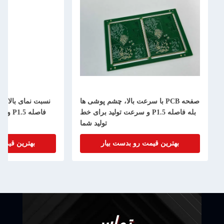
صفحه PCB با سرعت بالا، چشم پوشی ها
بله فاصله P1.5 و سرعت تولید برای خط
فاصله P1.5 و 0.3mm Min. Bga Pitch
تولید شما
بهترین قیمت رو بدست بیار
بهترین قیمت رو بدست
تماس