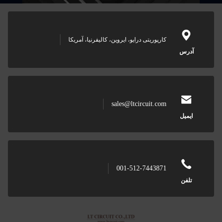
کارپوریتی درایو، ایروین، کالیفرنیا، آمریکا
آدرس
sales@ltcircuit.com
ایمیل
001-512-7443871
تلفن