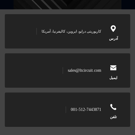
کارپوریتی درایو، ایروین، کالیفرنیا، آمریکا
س
sales@ltcircuit.com
ل
001-512-7443871