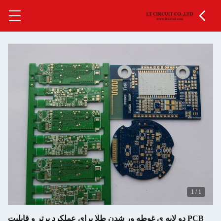
P دو لایه ی غوطه ور شدن طلا برای عملکرد برتر و قابلیت