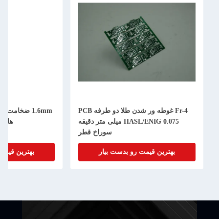
Fr-4 غوطه ور شدن طلا دو طرفه PCB
1.6mm ضخامت PCB دو
HASL/ENIG 0.075 میلی متر دقیقه
های دوگانه و تولید
سوراخ قطر
بهترین قیمت رو بدست بیار
بهترین قیمت رو بدست بیا