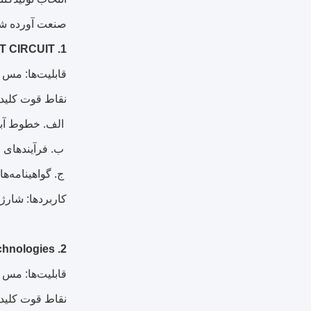
صنعت آورده شده
1. LT CIRCUIT
قابلیت‌ها: مس 3 اونس تا 20 اونس، طرح‌های 4 تا 20 لایه و تلرانس‌های دقیق (±5٪ در ضخامت مس).
نقاط قوت کلید
الف. خطوط آب
ب. فرآیندهای اچینگ پی
ج. گواهینامه‌ها: ISO 9001، IATF 16949 (خودرو) و AS9100 (هواف
کاربردها: شارژ
2. TTM Technologies (ایالات متحده آمریکا)
قابلیت‌ها: مس 3 اونس تا 12 اونس، بردهای با فرمت بزرگ (تا 600 میلی‌متر × 1200 میلی‌متر).
نقاط قوت کلید