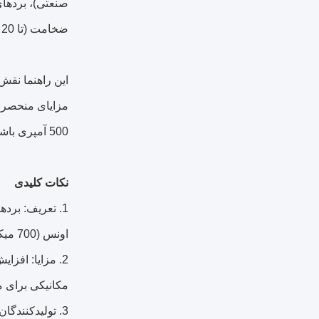
صنعتی)، بردهای
ضخامت (تا 20 اونس) و پیچیدگی طراحی ممکن است، هستند.
این راهنما نقش
مزایای منحصربه
500 آمپری باشید یا یک مدار نظامی مقاوم، درک فناوری مس سنگین به شما کمک می‌کند تا عملکرد، قابلیت اطمینان و هزینه را بهینه کنید.
نکات کلیدی
اونس (700 میکرومتر) را برای کاربردهای قدرت شدید پشتیبانی می‌کنند.
مکانیکی برای 