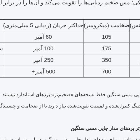
نیکی: مس ضخیم ردیابی‌ها را تقویت می‌کند و آن‌ها را در بر
نس)
ضخامت (میکرومتر)
حداکثر جریان (ردیابی 5 میلی‌متری)
105
60 آمپر
175
100 آمپر
سی
350
250 آمپر
700
500 آمپر+
پی مسی سنگین فقط نسخه‌های «ضخیم‌تر» بردهای استاندارد نیستند—آن
گ کنترل‌شده و لمینیت تقویت‌شده نیاز دارند تا از ضخامت و چسبند
رتر بردهای مدار چاپی مسی سنگین
نده مناسب برای بردهای مدار چاپی مسی سنگین بسیار مهم است، زیرا تو