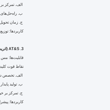
الف. تمرکز بر ب
ب. راه‌حل‌های 
ج. زمان تحویل سریع (2 تا 3 هفته برای
کاربردها: توزیع
3. AT&S (اتریش)
قابلیت‌ها: مس 3 اونس تا 15 اونس، طرح‌های HDI با مس سنگین.
نقاط قوت کلید
الف. تخصص در ت
ب. تولید پایدار (100٪ انرژی تجدیدپذیر
ج. تمرکز بر خودرو (د
کاربردها: پیشرا