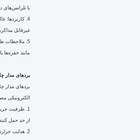
با تلرانس‌های د
4. کاربردها: 
غیرقابل مذاکره
5. ملاحظات طر
مانند حفره‌ها ی
بردهای مدار چ
الکترونیکی مصر
1. ظرفیت جریا
از حد حمل کنند
2. هدایت حرارتی برتر: هدایت حرارتی بالای مس (401 وات بر متر کلوین) گرما را از اجزا دور می‌کند و نقاط داغ را کاهش می‌دهد.