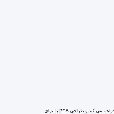
1تکنولوژی هر لایه ای HDI امکان اتصال تمام لایه های لیزر سوراخ شده را فراهم می کند و طراحی PCB را برای