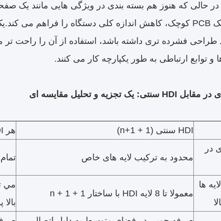
اند طراحی فشرده تری داشته باشد، استفاده از آن را راحت تر
و توابع ارتباطی به طور یکپارچه کار می کنند.
HDI سنتی (1 + n+1)
هر HDI لایه ای
 در
محدود به ترکیب لایه های خاص
تمام 
ایه ها
معمولا تا 8 لایه HDI با ساختار 1 + n + 1
لا
بالا 
صرفه جویی در فضای متوسط به دلیل اتصال
صرفه