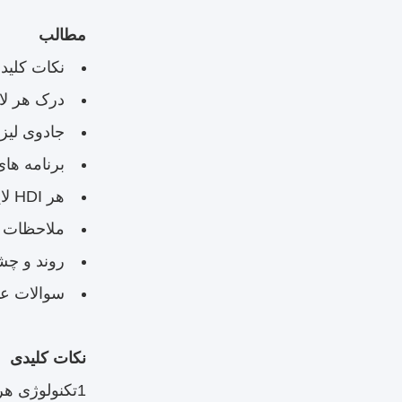
مطالب
نکات کلید
درک هر لایه HDI: یک جهش تکن
جادوی لیزر
برنامه ها
هر HDI لایه ای در مقابل HDI سنتی: یک تجزیه و تحلیل مقایسه ای
ملاحظات 
روند و چشم
سوالات ع
نکات کلیدی