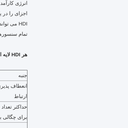
HDI می تو
تمام سنسورها 
هر HDI لایه ای در مقابل HDI سنتی: یک تجزیه و تحلیل مقایسه ای
جنبه
انعطاف پذیری
ارتباط
حداکثر تعداد ل
برای چگالی با