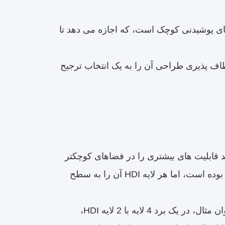
های پوشیدنی کوچک است، که اجازه می دهد تا
عطاف پذیری طراحی آن را به یک انتخاب ترجیح
ترونیک که به طور مداوم در حال کوچک شدن است، PCB ها باید قابلیت های بیشتری را در فضاهای کوچکتر
قرار دهند.تکنولوژی High-Density Interconnect (HDI) یک گام مهم به جلو بوده است، اما هر لایه HDI آن را به سطح
برد های HDI سنتی معمولا از یک ساختار 1 + n + 1 استفاده می کنند. به عنوان مثال، در یک برد 4 لایه با 2 لایه HDI،