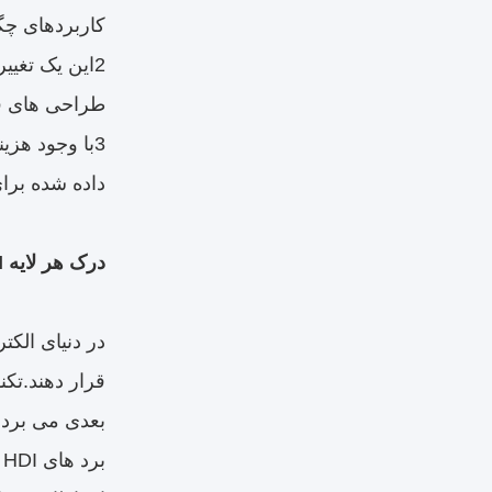
کاربردهای چگا
2این یک تغی
طراحی های فش
3با وجود هز
داده شده برای
درک هر لایه HDI: یک جهش تکنولوژیکی
بعدی می برد.